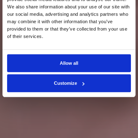
NODO D'AMORE
We also share information about your use of our site with
our social media, advertising and analytics partners who
Un abbraccio di uve delle Tre
may combine it with other information that you’ve
provided to them or that they’ve collected from your use
Venezie.
of their services.
Allow all
Customize