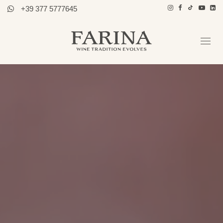
+39 377 5777645
Azienda
Ospitalità
Tutti i Vini
Storie di Vino
Contatti
Distributori
Ita / Eng
PRENOTA TOUR