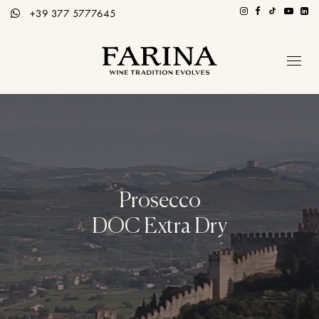
+39 377 5777645
Azienda
Ospitalità
Tutti i Vini
Storie di Vino
Prosecco
Contatti
DOC Extra Dry
Distributori
Ita / Eng
PRENOTA TOUR