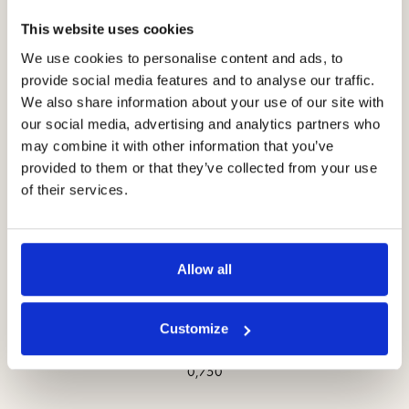
This website uses cookies
We use cookies to personalise content and ads, to
provide social media features and to analyse our traffic.
Affinamento
We also share information about your use of our site with
Qualche mese in bottiglia
our social media, advertising and analytics partners who
may combine it with other information that you’ve
provided to them or that they’ve collected from your use
of their services.
Grado alcolico
11% vol.
Allow all
Customize
Formato
0,750